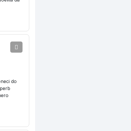
eneci do
Sperb
mero