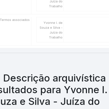
Juíza do
Trabalho
Termos associados
Yvonne I. de
Souza e Silva -
Juíza do
Trabalho
 Descrição arquivística
sultados para Yvonne I.
uza e Silva - Juíza do