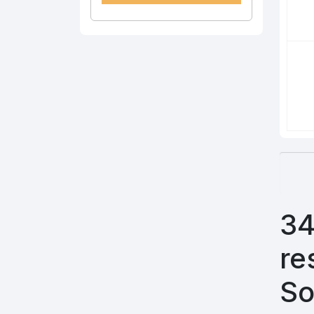
34
re
So