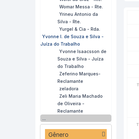
Womar Messa - Rte.
Yrineu Antonio da
Silva - Rte.
Yurgel & Cia - Rda.
Yvonne I. de Souza e Silva -
Juíza do Trabalho
Yvonne Isaacsson de
Souza e Silva - Juíza
do Trabalho
Zeferino Marques-
Reclamante
T
zeladora
Zeli Maria Machado
de Oliveira -
Reclamante
...
T
Gênero