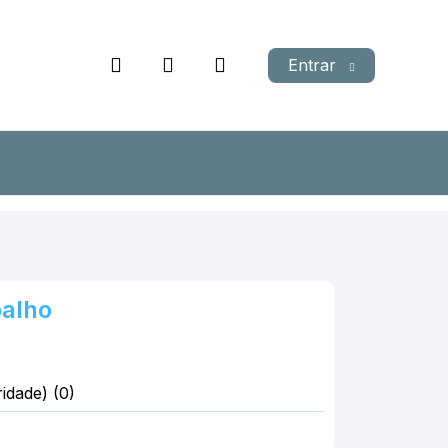
Entrar
balho
idade) (0)