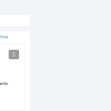
ficos
mento