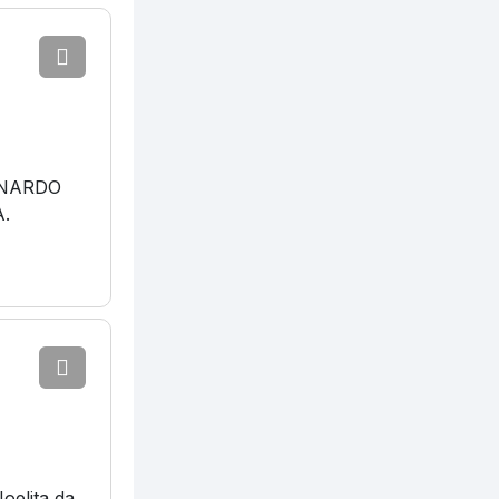
RNARDO
.
oelita da