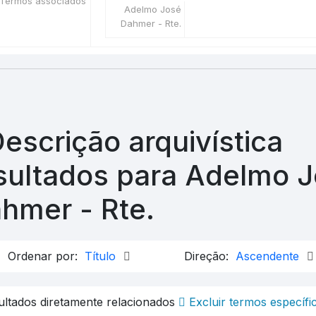
Termos associados
Adelmo José
Dahmer - Rte.
Descrição arquivística
sultados para Adelmo 
hmer - Rte.
Ordenar por:
Título
Direção:
Ascendente
sultados diretamente relacionados
Excluir termos específi