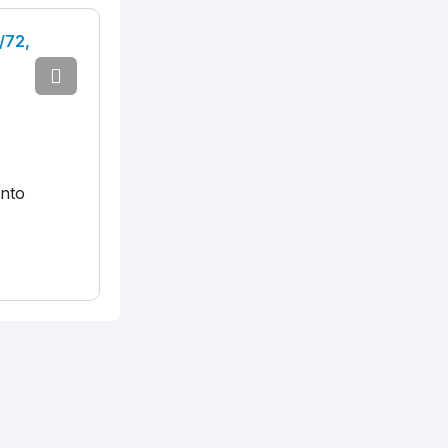
/72,
ento