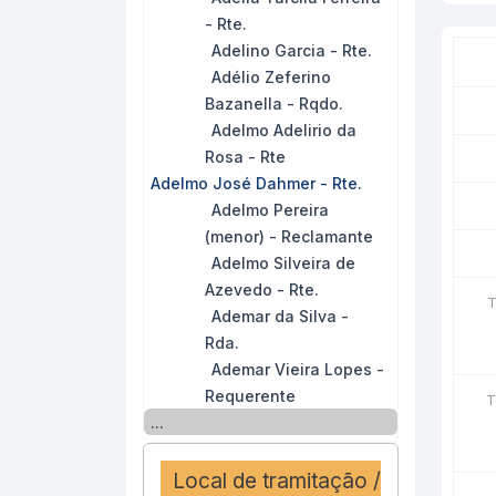
- Rte.
Adelino Garcia - Rte.
Adélio Zeferino
Bazanella - Rqdo.
Adelmo Adelirio da
Rosa - Rte
Adelmo José Dahmer - Rte.
Adelmo Pereira
(menor) - Reclamante
Adelmo Silveira de
Azevedo - Rte.
T
Ademar da Silva -
Rda.
Ademar Vieira Lopes -
Requerente
T
...
Local de tramitação /