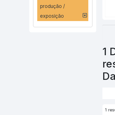
produção /
exposição
1 
re
Da
1 re