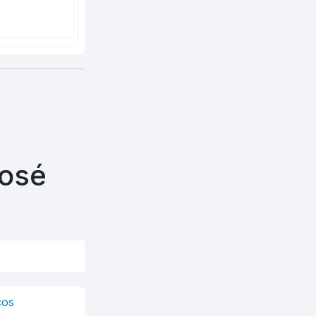
José
cos