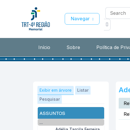
Navegar
Início
Sobre
Política de Pri
Ade
Exibir em árvore
Listar
Pesquisar
Re
assuntos
Re
...
Adélia Tarcila Ferreira