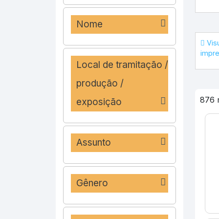
Nome
Visu
impr
Local de tramitação /
produção /
876 r
exposição
Assunto
Gênero