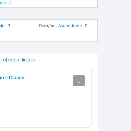
ada
ulo
Direção:
Ascendente
objetos digitais
ão – Classe