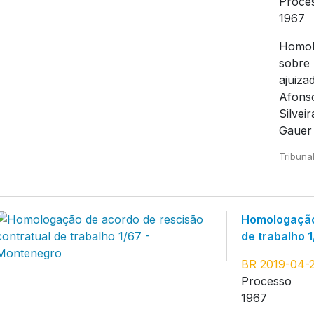
Proce
1967
Homol
sobre 
ajuiza
Afonso
Silvei
Gauer 
Tribuna
Homologação 
de trabalho 
BR 2019-04-
Processo
1967