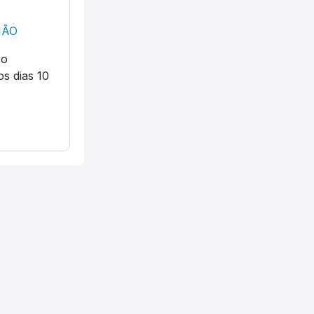
IÃO
ro
os dias 10