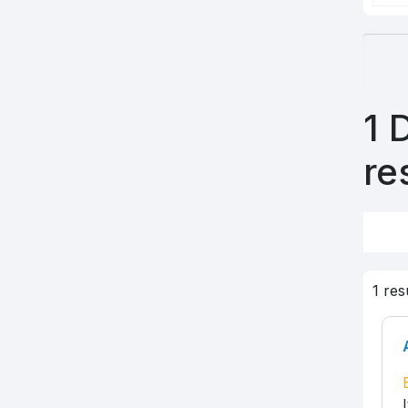
1 
re
1 re