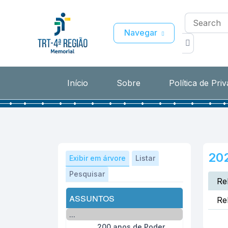
Navegar
Início
Sobre
Política de Pri
20
Exibir em árvore
Listar
Pesquisar
Re
assuntos
Re
...
200 anos de Poder