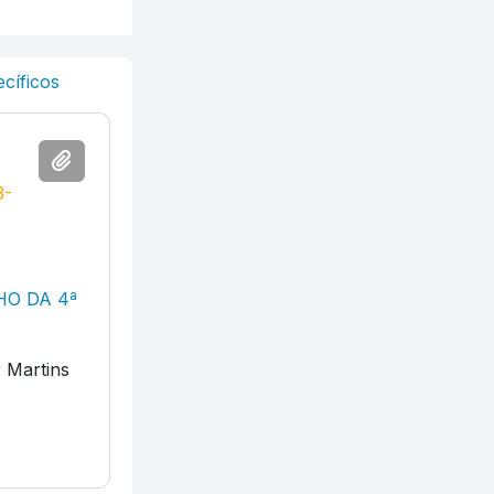
cíficos
3-
HO DA 4ª
r Martins