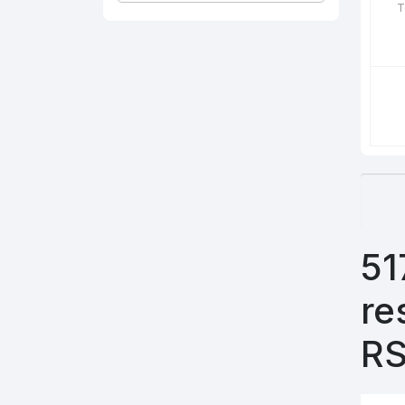
T
51
re
R