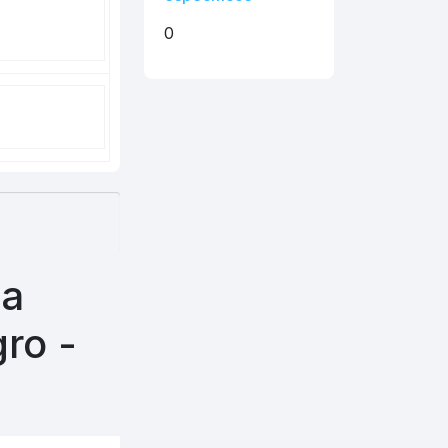
0
ca
ro -