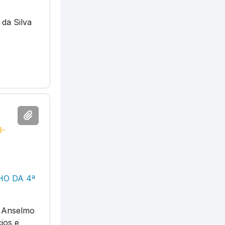
 da Silva
3-
HO DA 4ª
ê Anselmo
ios e