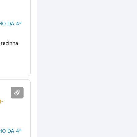
HO DA 4ª
erezinha
1-
HO DA 4ª