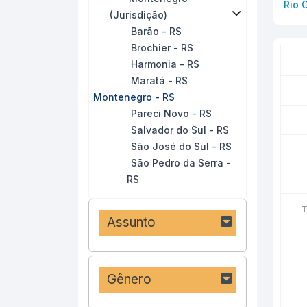
Rio 
(Jurisdição)
Barão - RS
Brochier - RS
Harmonia - RS
Maratá - RS
Montenegro - RS
Pareci Novo - RS
Salvador do Sul - RS
São José do Sul - RS
São Pedro da Serra -
RS
T
Assunto
Gênero