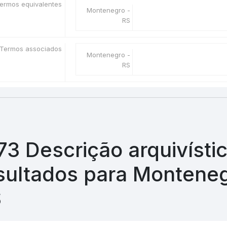
ermos equivalentes
Montenegro -
RS
Termos associados
Montenegro -
RS
73 Descrição arquivísti
sultados para Monteneg
S