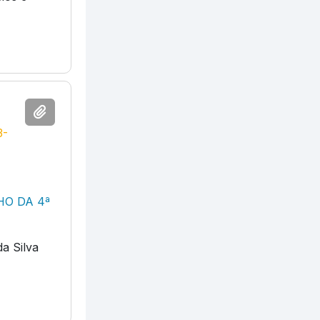
3-
HO DA 4ª
da Silva