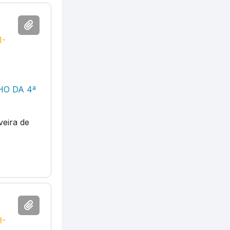
1-
HO DA 4ª
veira de
3-