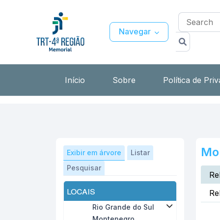
Navegar
Início
Sobre
Política de Pri
Mo
Exibir em árvore
Listar
Pesquisar
Re
locais
Re
Rio Grande do Sul
Montenegro