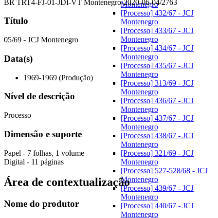
BR TRT4-FJ-01-JDI-VT Montenegro-2020-06-04/2763
Montenegro
[Processo] 432/67 - JCJ
Título
Montenegro
[Processo] 433/67 - JCJ
Montenegro
05/69 - JCJ Montenegro
[Processo] 434/67 - JCJ
Montenegro
Data(s)
[Processo] 435/67 - JCJ
Montenegro
1969-1969 (Produção)
[Processo] 313/69 - JCJ
Montenegro
Nível de descrição
[Processo] 436/67 - JCJ
Montenegro
Processo
[Processo] 437/67 - JCJ
Montenegro
Dimensão e suporte
[Processo] 438/67 - JCJ
Montenegro
Papel - 7 folhas, 1 volume
[Processo] 321/69 - JCJ
Digital - 11 páginas
Montenegro
[Processo] 527-528/68 - JCJ
Montenegro
Área de contextualização
[Processo] 439/67 - JCJ
Montenegro
Nome do produtor
[Processo] 440/67 - JCJ
Montenegro