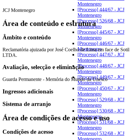
Montenegro
[Processo] 444/67 - JCJ
JCJ Montenegro
Montenegro
[Processo] 526/68 - JCJ
Área de conteúdo e estrutura
Montenegro
[Processo] 445/67 - JCJ
Âmbito e conteúdo
Montenegro
[Processo] 446/67 - JCJ
Montenegro
Reclamatória ajuizada por José Coelho de Lima em face de Sotil
[Processo] 447/67 - JCJ
LTDA.
Montenegro
[Processo] 448/67 - JCJ
Avaliação, selecção e eliminação
Montenegro
[Processo] 449/67 - JCJ
Guarda Permanente - Memória do Mundo da Unesco
Montenegro
[Processo] 450/67 - JCJ
Ingressos adicionais
Montenegro
[Processo] 529/68 - JCJ
Sistema de arranjo
Montenegro
[Processo] 530/68 - JCJ
Montenegro
Área de condições de acesso e uso
[Processo] 531/68 - JCJ
Montenegro
Condições de acesso
[Processo] 532/68 - JCJ
Montenegro