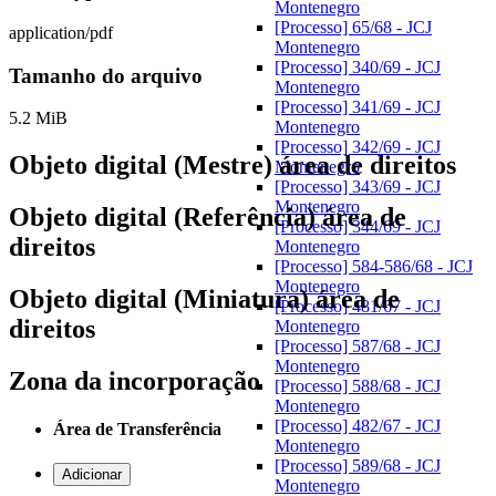
Montenegro
[Processo] 65/68 - JCJ
application/pdf
Montenegro
[Processo] 340/69 - JCJ
Tamanho do arquivo
Montenegro
[Processo] 341/69 - JCJ
5.2 MiB
Montenegro
[Processo] 342/69 - JCJ
Objeto digital (Mestre) área de direitos
Montenegro
[Processo] 343/69 - JCJ
Montenegro
Objeto digital (Referência) área de
[Processo] 344/69 - JCJ
direitos
Montenegro
[Processo] 584-586/68 - JCJ
Montenegro
Objeto digital (Miniatura) área de
[Processo] 481/67 - JCJ
direitos
Montenegro
[Processo] 587/68 - JCJ
Montenegro
Zona da incorporação
[Processo] 588/68 - JCJ
Montenegro
[Processo] 482/67 - JCJ
Área de Transferência
Montenegro
[Processo] 589/68 - JCJ
Adicionar
Montenegro