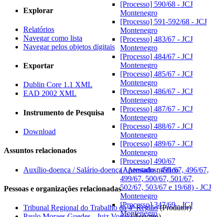
[Processo] 590/68 - JCJ
Explorar
Montenegro
[Processo] 591-592/68 - JCJ
Relatórios
Montenegro
Navegar como lista
[Processo] 483/67 - JCJ
Navegar pelos objetos digitais
Montenegro
[Processo] 484/67 - JCJ
Montenegro
Exportar
[Processo] 485/67 - JCJ
Montenegro
Dublin Core 1.1 XML
[Processo] 486/67 - JCJ
EAD 2002 XML
Montenegro
[Processo] 487/67 - JCJ
Instrumento de Pesquisa
Montenegro
[Processo] 488/67 - JCJ
Download
Montenegro
[Processo] 489/67 - JCJ
Assuntos relacionados
Montenegro
[Processo] 490/67
Auxílio-doença / Salário-doença / Atestado médico
(Apensados: 491/67, 496/67,
499/67, 500/67, 501/67,
502/67, 503/67 e 19/68) - JCJ
Pessoas e organizações relacionadas
Montenegro
[Processo] 347/69 - JCJ
Tribunal Regional do Trabalho da 4ª Região
(Produtor)
Montenegro
Paulo Moraes Guedes - Juiz Vogal
(Assunto)