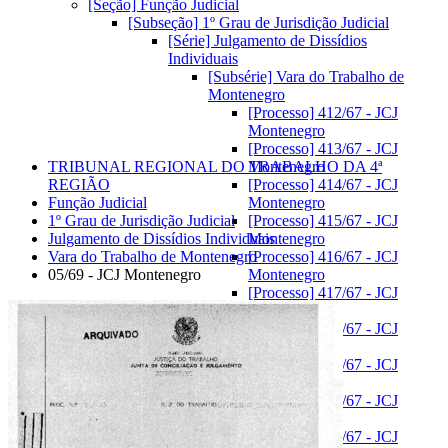
[Seção] Função Judicial
[Subseção] 1º Grau de Jurisdição Judicial
[Série] Julgamento de Dissídios
Individuais
[Subsérie] Vara do Trabalho de
Montenegro
[Processo] 412/67 - JCJ
Montenegro
[Processo] 413/67 - JCJ
TRIBUNAL REGIONAL DO TRABALHO DA 4ª
Montenegro
REGIÃO
[Processo] 414/67 - JCJ
Função Judicial
Montenegro
1º Grau de Jurisdição Judicial
[Processo] 415/67 - JCJ
Julgamento de Dissídios Individuais
Montenegro
Vara do Trabalho de Montenegro
[Processo] 416/67 - JCJ
05/69 - JCJ Montenegro
Montenegro
[Processo] 417/67 - JCJ
Montenegro
[Processo] 418/67 - JCJ
Montenegro
[Processo] 419/67 - JCJ
Montenegro
[Processo] 421/67 - JCJ
Montenegro
[Processo] 422/67 - JCJ