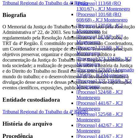
Tribunal Regional do Trabalho da 4ª Região
[Processo] 113/68 (RO
1301/67) - JCJ Montenegro
Biografia
[Processo] 101/68 (RO
608/68) - JCJ Montenegro
[Processo] 120/68 - JCJ
O Memorial da Justiça do Trabalho no RS foi criado pela Resolução
Montenegro
Administrativa nº 22, de 2003. Seu funcionamento foi
[Processo] 523/68 - JCJ
regulamentado pela Resolução Administrativa nº 05, de 2006, do
Montenegro
TRT da 4ª Região. É constituído por uma Comissão Coordenadora,
[Processo] 322/69 - JCJ
um Coordenador e uma equipe de servidores. Tem como principais
Montenegro
objetivos preservar, organizar e disponibilizar ao público a
[Processo] 323-324/69 - JCJ
documentação da Justiça do Trabalho na 4ª Região, patrimônio de
Montenegro
toda sociedade; a realização de pesquisas sobre a história da Justiça
[Processo] 325/69 (Apensado
e do Direito do Trabalho no Brasil em suas articulações com o
326/69) - JCJ Montenegro
mundo do trabalho; e o desenvolvimento de atividades voltadas à
[Processo] 327-339/69 - JCJ
divulgação desse acervo e dessas pesquisas: cursos de capacitação,
Montenegro
eventos científicos, exposições, publicações, entre outras.
[Processo] 524/68 - JCJ
Montenegro
Entidade custodiadora
[Processo] 441/67 - JCJ
Montenegro
Tribunal Regional do Trabalho da 4ª Região
[Processo] 525/68 - JCJ
Montenegro
História do arquivo
[Processo] 442/67 - JCJ
Montenegro
Procedência
[Processo] 443/67 - JCJ