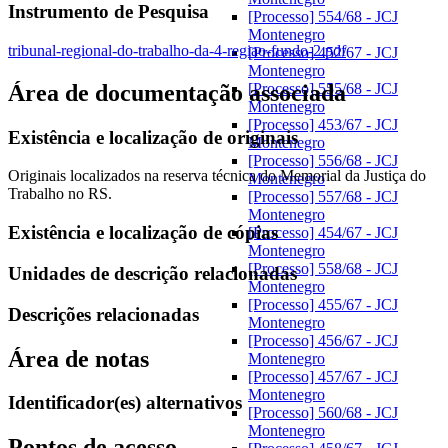
Instrumento de Pesquisa
[Processo] 554/68 - JCJ
Montenegro
tribunal-regional-do-trabalho-da-4-regiao-fundo-2.pdf
[Processo] 452/67 - JCJ
Montenegro
Área de documentação associada
[Processo] 555/68 - JCJ
Montenegro
[Processo] 453/67 - JCJ
Existência e localização de originais
Montenegro
[Processo] 556/68 - JCJ
Originais localizados na reserva técnica do Memorial da Justiça do
Montenegro
Trabalho no RS.
[Processo] 557/68 - JCJ
Montenegro
Existência e localização de cópias
[Processo] 454/67 - JCJ
Montenegro
[Processo] 558/68 - JCJ
Unidades de descrição relacionadas
Montenegro
[Processo] 455/67 - JCJ
Descrições relacionadas
Montenegro
[Processo] 456/67 - JCJ
Área de notas
Montenegro
[Processo] 457/67 - JCJ
Montenegro
Identificador(es) alternativos
[Processo] 560/68 - JCJ
Montenegro
Pontos de acesso