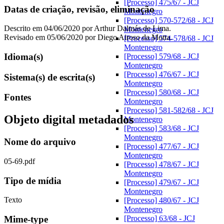
[Processo] 475/67 - JCJ
Datas de criação, revisão, eliminação
Montenegro
[Processo] 570-572/68 - JCJ
Descrito em 04/06/2020 por Arthur Dalmás de Lima.
Montenegro
Revisado em 05/06/2020 por Diego Airoso da Motta.
[Processo] 574-578/68 - JCJ
Montenegro
Idioma(s)
[Processo] 579/68 - JCJ
Montenegro
[Processo] 476/67 - JCJ
Sistema(s) de escrita(s)
Montenegro
[Processo] 580/68 - JCJ
Fontes
Montenegro
[Processo] 581-582/68 - JCJ
Objeto digital metadados
Montenegro
[Processo] 583/68 - JCJ
Montenegro
Nome do arquivo
[Processo] 477/67 - JCJ
Montenegro
05-69.pdf
[Processo] 478/67 - JCJ
Montenegro
Tipo de mídia
[Processo] 479/67 - JCJ
Montenegro
Texto
[Processo] 480/67 - JCJ
Montenegro
Mime-type
[Processo] 63/68 - JCJ