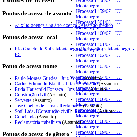
[Processo] 458/67 - JCJ
Montenegro
[Processo] 459/67 - JCJ
Pontos de acesso de assunto
Montenegro
[Processo] 561/68 - JCJ
Auxílio-doença / Salário-doença / Atestado médico
Montenegro
[Processo] 460/67 - JCJ
Pontos de acesso local
Montenegro
[Processo] 461/67 - JCJ
Rio Grande do Sul
»
Montenegro (Jurisdição)
»
Montenegro -
Montenegro
RS
[Processo] 462/67 - JCJ
Montenegro
Ponto de acesso nome
[Processo] 463/67 - JCJ
Montenegro
[Processo] 464/67 - JCJ
Paulo Moraes Guedes - Juiz Vogal
(Assunto)
Montenegro
Carlos Edmundo Blauth - Juiz do Trabalho
(Assunto)
[Processo] 465/67 - JCJ
Rudá Hauschild Fonseca - Juiz Vogal
(Assunto)
Montenegro
Construção civil
(Assunto)
[Processo] 466/67 - JCJ
Servente
(Assunto)
Montenegro
José Coelho de Lima - Reclamante
(Assunto)
[Processo] 467/67 - JCJ
Sotil Ltda. [Construção civil] - Reclamada
(Assunto)
Montenegro
Conciliado
(Assunto)
[Processo] 468/67 - JCJ
Reclamatória trabalhista
(Assunto)
Montenegro
[Processo] 469/67 - JCJ
Pontos de acesso de gênero