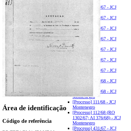
Montenegro
[Processo] 424/67 - JCJ
Montenegro
[Processo] 425/67 - JCJ
Montenegro
[Processo] 426/67 - JCJ
Montenegro
[Processo] 427/67 - JCJ
Montenegro
[Processo] 428/67 - JCJ
Montenegro
[Processo] 429/67 - JCJ
Montenegro
[Processo] 430/67 - JCJ
Montenegro
[Processo] 107/68 - JCJ
Montenegro
[Processo] 109/68 - JCJ
Montenegro
[Processo] 111/68 - JCJ
Área de identificação
Montenegro
[Processo] 112/68 (RO
1302/67; AI 376/68) - JCJ
Código de referência
Montenegro
[Processo] 431/67 - JCJ