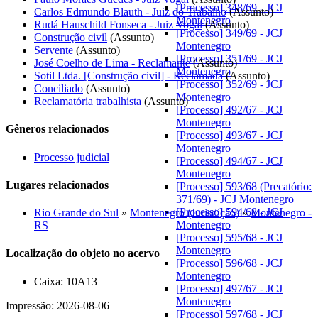
[Processo] 348/69 - JCJ
Carlos Edmundo Blauth - Juiz do Trabalho
(Assunto)
Montenegro
Rudá Hauschild Fonseca - Juiz Vogal
(Assunto)
[Processo] 349/69 - JCJ
Construção civil
(Assunto)
Montenegro
Servente
(Assunto)
[Processo] 351/69 - JCJ
José Coelho de Lima - Reclamante
(Assunto)
Montenegro
Sotil Ltda. [Construção civil] - Reclamada
(Assunto)
[Processo] 352/69 - JCJ
Conciliado
(Assunto)
Montenegro
Reclamatória trabalhista
(Assunto)
[Processo] 492/67 - JCJ
Montenegro
Gêneros relacionados
[Processo] 493/67 - JCJ
Montenegro
Processo judicial
[Processo] 494/67 - JCJ
Montenegro
Lugares relacionados
[Processo] 593/68 (Precatório:
371/69) - JCJ Montenegro
[Processo] 594/68 - JCJ
Rio Grande do Sul
»
Montenegro (Jurisdição)
»
Montenegro -
Montenegro
RS
[Processo] 595/68 - JCJ
Montenegro
Localização do objeto no acervo
[Processo] 596/68 - JCJ
Montenegro
Caixa:
10A13
[Processo] 497/67 - JCJ
Montenegro
Impressão: 2026-08-06
[Processo] 597/68 - JCJ