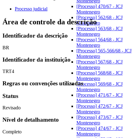
Montenegro
[Processo] 470/67 - JCJ
Processo judicial
Montenegro
[Processo] 562/68 - JCJ
Área de controle da descrição
Montenegro
[Processo] 563/68 - JCJ
Montenegro
Identificador da descrição
[Processo] 564/68 - JCJ
Montenegro
BR
[Processo] 565-566/68 - JCJ
Montenegro
Identificador da instituição
[Processo] 567/68 - JCJ
Montenegro
TRT4
[Processo] 568/68 - JCJ
Montenegro
Regras ou convenções utilizadas
[Processo] 569/68 - JCJ
Montenegro
[Processo] 471/67 - JCJ
Status
Montenegro
[Processo] 472/67 - JCJ
Revisado
Montenegro
[Processo] 473/67 - JCJ
Nível de detalhamento
Montenegro
[Processo] 474/67 - JCJ
Completo
Montenegro