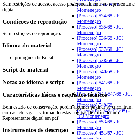
Sem restrições de acesso, acesso preferencialmente ao representante
[Processo] 533/68 - JCJ
digital.
Montenegro
[Processo] 534/68 - JCJ
Condiçoes de reprodução
Montenegro
[Processo] 535/68 - JCJ
Montenegro
Sem restrições de reprodução.
[Processo] 536/68 - JCJ
Montenegro
Idioma do material
[Processo] 537/68 - JCJ
Montenegro
português do Brasil
[Processo] 538/68 - JCJ
Montenegro
Script do material
[Processo] 540/68 - JCJ
Montenegro
Notas ao idioma e script
[Processo] 541/68 - JCJ
Montenegro
[Processo] 542-547/68 - JCJ
Características físicas e requisitos técnicos
Montenegro
[Processo] 548/68
Bom estado de conservação, porém algumas páginas se encontram
(Apensados: 549-551/68) -
com as letras gastas, tornando estas páginas de difícil leitura.
JCJ Montenegro
Representante digital em pdf.
[Processo] 553/68 - JCJ
Montenegro
Instrumentos de descrição
[Processo] 451/67 - JCJ
Montenegro