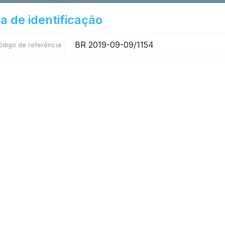
a de identificação
BR 2019-09-09/1154
ódigo de referência
RT 262/68 - Montenegro
Título
1968-1968 (Produção)
Data(s)
Processo
Nível de descrição
Papel e digital – 7 folhas, 1 volume
Dimensão e suporte
a de contextualização