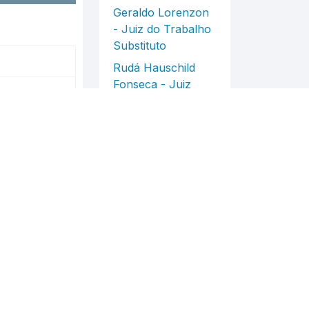
Geraldo Lorenzon
- Juiz do Trabalho
Substituto
Rudá Hauschild
Fonseca - Juiz
Vogal
Paulo Moraes
Guedes - Juiz
Vogal
Padaria
Nelci da Silva
Vargas (menor) -
Rte.
Padaria Cruzeiro
do Sul - Rda.
Cláudio P. Endres -