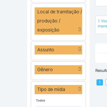
Local de tramitação /
produção /
Visu
impr
exposição
Assunto
Gênero
Result
1
Tipo de mídia
Todos