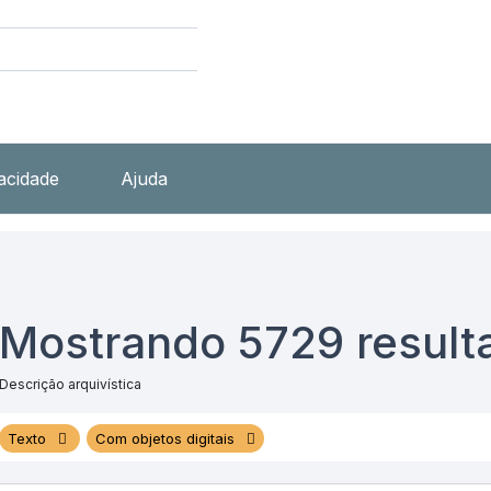
vacidade
Ajuda
Mostrando 5729 result
Descrição arquivística
Texto
Com objetos digitais