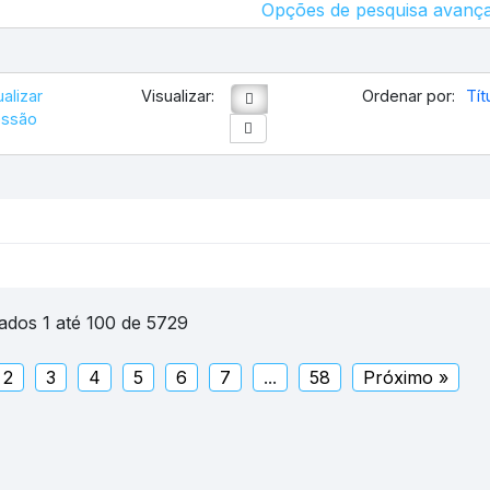
Opções de pesquisa avanç
alizar
Visualizar:
Ordenar por:
Tít
essão
ados 1 até 100 de 5729
2
3
4
5
6
7
...
58
Próximo »