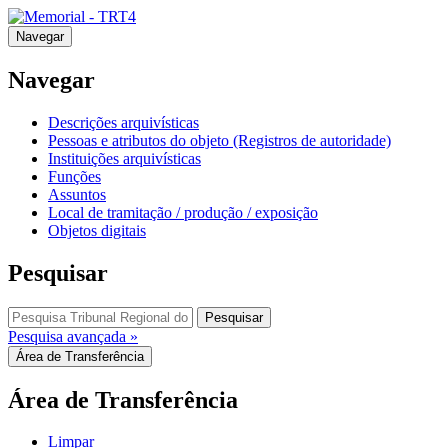
Navegar
Navegar
Descrições arquivísticas
Pessoas e atributos do objeto (Registros de autoridade)
Instituições arquivísticas
Funções
Assuntos
Local de tramitação / produção / exposição
Objetos digitais
Pesquisar
Pesquisar
Pesquisa avançada »
Área de Transferência
Área de Transferência
Limpar