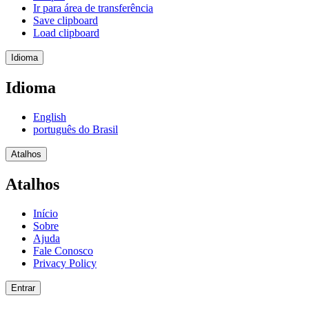
Ir para área de transferência
Save clipboard
Load clipboard
Idioma
Idioma
English
português do Brasil
Atalhos
Atalhos
Início
Sobre
Ajuda
Fale Conosco
Privacy Policy
Entrar