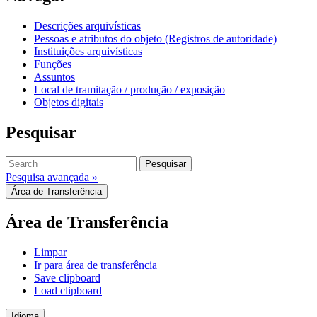
Descrições arquivísticas
Pessoas e atributos do objeto (Registros de autoridade)
Instituições arquivísticas
Funções
Assuntos
Local de tramitação / produção / exposição
Objetos digitais
Pesquisar
Pesquisar
Pesquisa avançada »
Área de Transferência
Área de Transferência
Limpar
Ir para área de transferência
Save clipboard
Load clipboard
Idioma