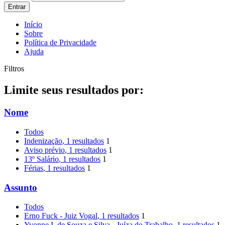
Entrar
Início
Sobre
Política de Privacidade
Ajuda
Filtros
Limite seus resultados por:
Nome
Todos
Indenização
, 1 resultados
1
Aviso prévio
, 1 resultados
1
13º Salário
, 1 resultados
1
Férias
, 1 resultados
1
Assunto
Todos
Erno Fuck - Juiz Vogal
, 1 resultados
1
Yvonne I. de Souza e Silva - Juíza do Trabalho
, 1 resultados
1